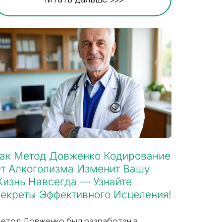
ак Метод Довженко Кодирование 
т Алкоголизма Изменит Вашу 
изнь Навсегда — Узнайте 
екреты Эффективного Исцеления!
етод Довженко был разработан в 