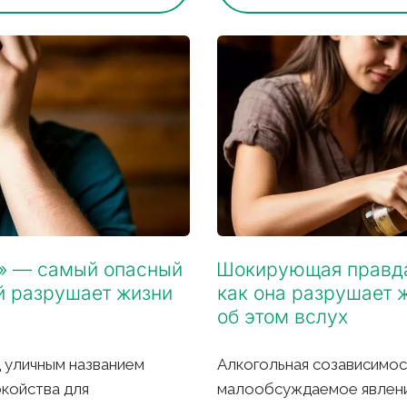
ь» — самый опасный 
Шокирующая правда 
й разрушает жизни 
как она разрушает ж
об этом вслух
 уличным названием 
Алкогольная созависимос
койства для 
малообсуждаемое явление