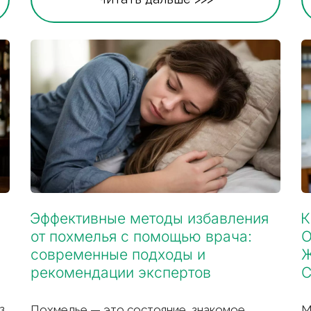
Эффективные методы избавления 
К
от похмелья с помощью врача: 
О
современные подходы и 
Ж
рекомендации экспертов
С
 
Похмелье — это состояние, знакомое 
М