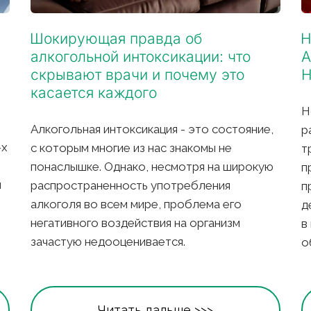
Шокирующая правда об 
Н
алкогольной интоксикации: что 
А
скрывают врачи и почему это 
Н
касается каждого
Н
Алкогольная интоксикация - это состояние, 
р
х 
с которым многие из нас знакомы не 
т
понаслышке. Однако, несмотря на широкую 
п
 
распространенность употребления 
п
алкоголя во всем мире, проблема его 
д
негативного воздействия на организм 
в
зачастую недооценивается.
о
Читать дальше >>>