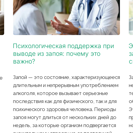
Психологическая поддержка при 
Э
выводе из запоя: почему это 
з
важно?
с
Запой — это состояние, характеризующееся 
З
е 
длительным и непрерывным употреблением 
н
алкоголя, которое вызывает серьезные 
т
последствия как для физического, так и для 
о
психического здоровья человека. Периоды 
Э
запоя могут длиться от нескольких дней до 
п
недель, за которые организм подвергается 
н