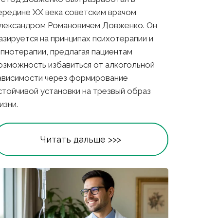
ередине XX века советским врачом 
лександром Романовичем Довженко. Он 
азируется на принципах психотерапии и 
ипнотерапии, предлагая пациентам 
озможность избавиться от алкогольной 
ависимости через формирование 
стойчивой установки на трезвый образ 
изни. 
Читать дальше >>>