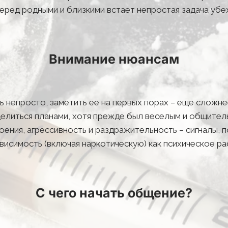
еред родными и близкими встает непростая задача убе
Внимание нюансам
непросто, заметить ее на первых порах – еще сложнее
делиться планами, хотя прежде был веселым и общительн
оения, агрессивность и раздражительность – сигналы,
исимость (включая наркотическую) как психическое рас
С чего начать общение?