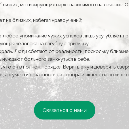
лизких, мотивирующих наркозависимого на лечение. О
т на близких, избегая нравоучений;
о любое упоминание чужих успехов лишь усугубляет п
ующая человека на пагубную привычку.
мораль. Люди сбегают от реальности, поскольку близки
ынуждают больного замкнуться в себе.
 что он в полном порядке. Верить ему и доверять сверх
ь, аргументированность разговора и акцент на пользе 
Связаться с нами