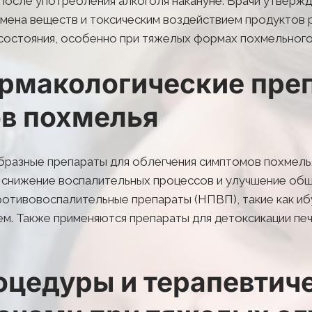
после употребления алкоголя накануне. Врачи утвержда
мена веществ и токсическим воздействием продуктов 
 состояния, особенно при тяжелых формах похмельного
макологические преп
в похмелья
разные препараты для облегчения симптомов похмелья
 снижение воспалительных процессов и улучшение обще
отивовоспалительные препараты (НПВП), такие как ибу
ем. Также применяются препараты для детоксикации печ
цедуры и терапевтиче