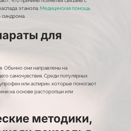
ют, что причины похмелья связаны с 
распада этанола.
 Медицинская помощь 
 синдрома.
араты для 
. Обычно они направлены на 
го самочувствия. Среди популярных 
профен или аспирин, которые помогают 
ени на основе расторопши или 
ские методики, 