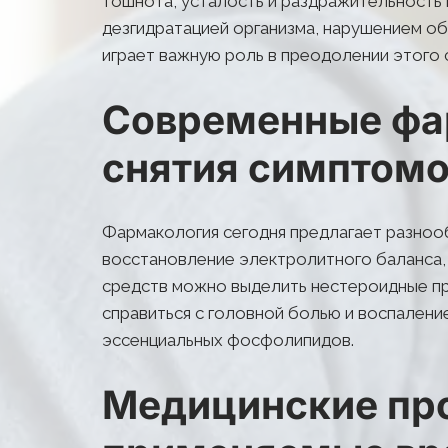
тошнота, усталость и раздражительность 
дезгидратацией организма, нарушением об
играет важную роль в преодолении этого
Современные фар
снятия симптомо
Фармакология сегодня предлагает разнооб
восстановление электролитного баланса,
средств можно выделить нестероидные пр
справиться с головной болью и воспалени
эссенциальных фосфолипидов.
Медицинские про