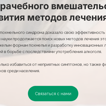
рачебного вмешательс
вития методов лечени
похмельного синдрома доказало свою эффективность 
науки продолжается поиск новых методов лечения этог
желым формам похмелья и разработку инновационных л
 в борьбе с последствиями употребления алкоголя.
ько избавиться от неприятных симптомов, но также ф
ов среди населения.
Связаться с нами